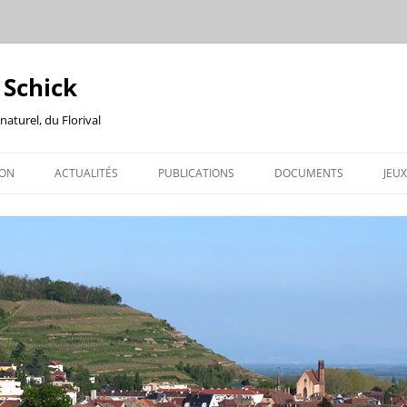
 Schick
naturel, du Florival
ION
ACTUALITÉS
PUBLICATIONS
DOCUMENTS
JEUX
ATION
BRIGITTE SCHICK
ABS INFOS
N
LA FEUILLE DU PATRIMOINE