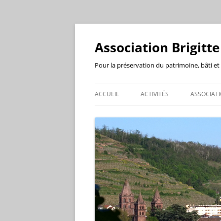
Aller
au
contenu
Association Brigitte
Pour la préservation du patrimoine, bâti et 
ACCUEIL
ACTIVITÉS
ASSOCIAT
AGENDA
PRÉSENT
RÉUNIONS
ADHÉSIO
VISITES GUIDÉES
BUREAU
CONFÉRENCES
EXPOSITIONS