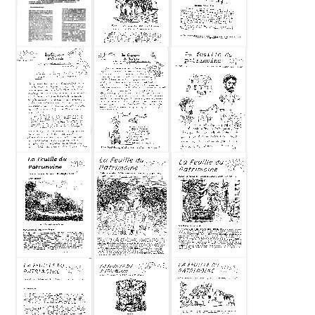
Feuille du
patrimoine
Feuille du
Feuille du
1996-01 N
patrimoine
patrimoine
Special
1995-12 N12
1995-04 N11
Feuille du
Feuille du
Feuille du
patrimoine
patrimoine
patrimoine
1995-03 N10
1995-02 N09
1994-12 N08
Feuille du
Feuille du
Feuille du
patrimoine
patrimoine
patrimoine
1994-11 N
1994-04 N
1994-02 N
Special
Special
Special