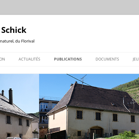
 Schick
naturel, du Florival
ION
ACTUALITÉS
PUBLICATIONS
DOCUMENTS
JEU
ATION
BRIGITTE SCHICK
ABS INFOS
N
LA FEUILLE DU PATRIMOINE