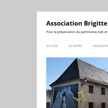
Aller
au
contenu
Association Brigitte
Pour la préservation du patrimoine, bâti et 
ACCUEIL
ACTIVITÉS
ASSOCIAT
AGENDA
PRÉSENT
RÉUNIONS
ADHÉSIO
VISITES GUIDÉES
BUREAU
CONFÉRENCES
EXPOSITIONS